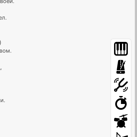
твоей.
ел.
)
вом.
,
и.