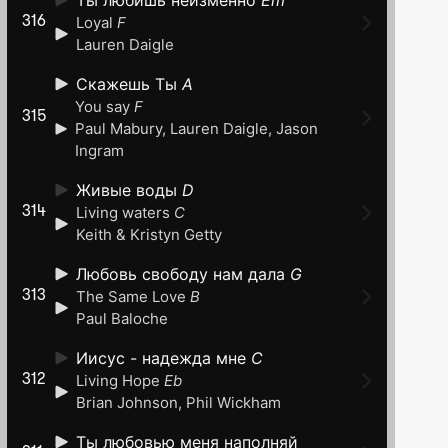
Loyal
F
316
Lauren Daigle
Скажешь Ты
A
You say
F
315
Paul Mabury, Lauren Daigle, Jason
Ingram
Живые воды
D
Living waters
C
314
Keith & Kristyn Getty
Любовь свободу нам дала
G
The Same Love
B
313
Paul Baloche
Иисус - надежда мне
C
Living Hope
Eb
312
Brian Johnson, Phil Wickham
Ты любовью меня наполняй