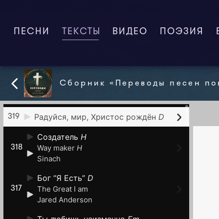
ПЕСНИ
ТЕКСТЫ
(CURRENT)
ВИДЕО
ПОЭЗИЯ
Сборник «Переводы песен по
Радуйся, мир, Христос рождён
D
319
Создатель
H
Way maker
H
318
Sinach
Бог “Я Есть”
D
The Great I am
317
Jared Anderson
Ты любишь неизменно
Em