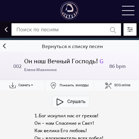
Вернуться к списку песен
Он наш Вечный Господь!
G
86 bpm
002
Елена Махинина
Показать
Скачать
аккорды
SOG online
Слушать
1.Бог искупил нас от грехов!
Он – нам Спасение и Свет!
Как велика Его любовь!
Он – вдохновитель всех побед!