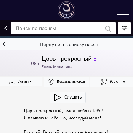
Вернуться к списку песен
Царь прекрасный
E
065
Елена Махинина
Показать
Скачать
аккорды
SOG online
Слушать
Царь прекрасный, как я люблю Тебя!
Я взываю к Тебе – о, исследуй меня!
Верный, Вечный, радость и жизнь моя!