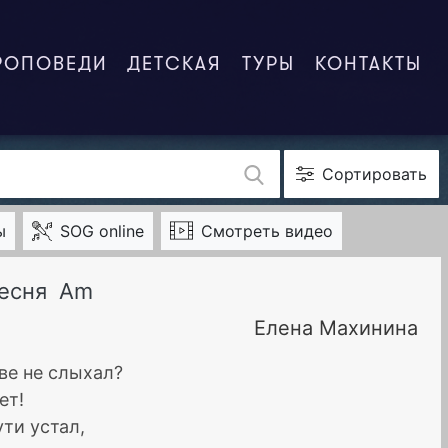
РОПОВЕДИ
ДЕТСКАЯ
ТУРЫ
КОНТАКТЫ
Сортировать
ы
SOG online
Смотреть видео
песня
Am
Елена Махинина
зве не слыхал?
ет!
ути устал,