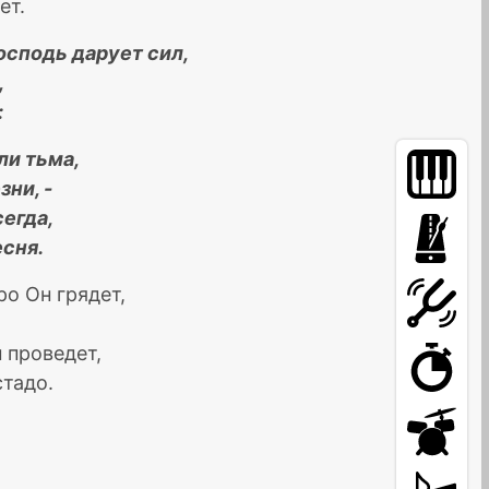
ет.
осподь дарует сил,
,
:
ли тьма,
зни, -
сегда,
есня.
ро Он грядет,
 проведет,
стадо.
,