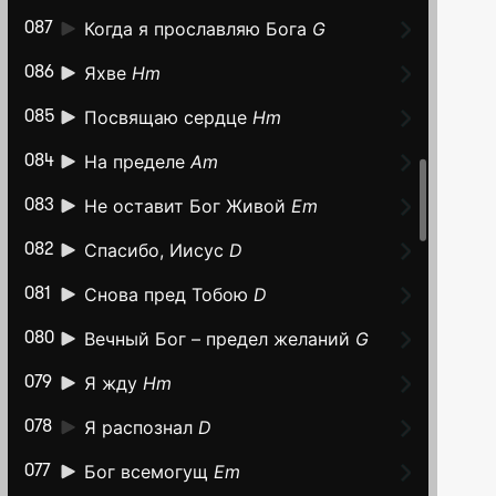
Когда я прославляю Бога
G
087
Яхве
Hm
086
Посвящаю сердце
Hm
085
На пределе
Am
084
Не оставит Бог Живой
Em
083
Спасибо, Иисус
D
082
Снова пред Тобою
D
081
Вечный Бог – предел желаний
G
080
Я жду
Hm
079
Я распознал
D
078
Бог всемогущ
Em
077