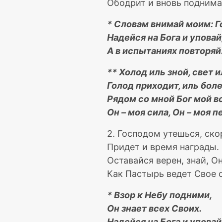
Ободрит и вновь поднима
* Словам внимай моим: Г
Надейся на Бога и уповай
А в испытаниях повторяй
** Холод иль зной, свет и
Голод приходит, иль боле
Рядом со мной Бог мой в
Он – моя сила, Он – моя п
2. Господом утешься, ско
Придет и время награды.
Оставайся верен, знай, Он
Как Пастырь ведет Свое 
* Взор к Небу подними,
Он знает всех Своих.
Надейся на Бога и уповай