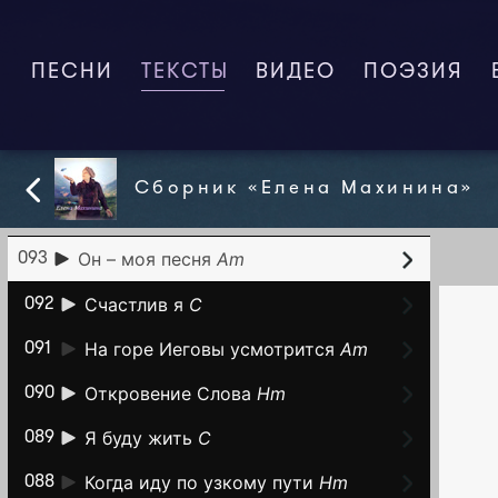
Прощайте
C
098
Почисть светильник
A
097
ПЕСНИ
ТЕКСТЫ
(CURRENT)
ВИДЕО
ПОЭЗИЯ
Праведности жаждет сердце
096
мое
Am
Бог мой, пойди за мной
Dm
095
Сборник «Елена Махинина»
Веры Бог достоин
Em
094
Он – моя песня
Am
093
Счастлив я
C
092
На горе Иеговы усмотрится
Am
091
Откровение Слова
Hm
090
Я буду жить
C
089
Когда иду по узкому пути
Hm
088